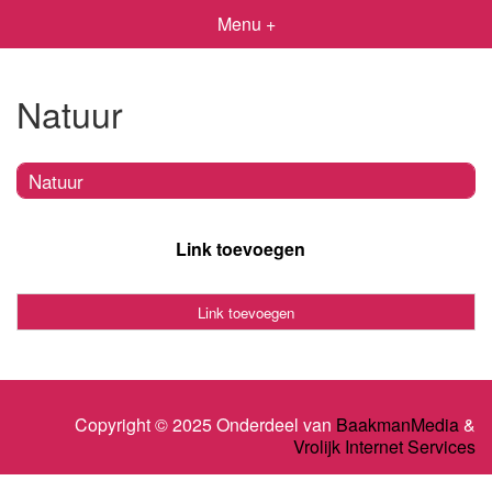
Menu +
Natuur
Natuur
Link toevoegen
Link toevoegen
Copyright © 2025 Onderdeel van
BaakmanMedia
&
Vrolijk Internet Services